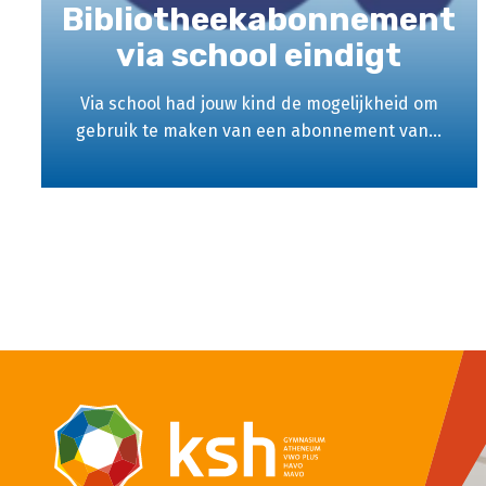
Bibliotheekabonnement
via school eindigt
Via school had jouw kind de mogelijkheid om
gebruik te maken van een abonnement van...