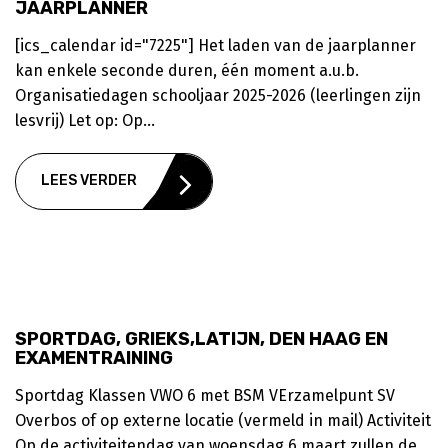
JAARPLANNER
[ics_calendar id="7225"] Het laden van de jaarplanner
kan enkele seconde duren, één moment a.u.b.
Organisatiedagen schooljaar 2025-2026 (leerlingen zijn
lesvrij) Let op: Op...
LEES VERDER
SPORTDAG, GRIEKS,LATIJN, DEN HAAG EN
EXAMENTRAINING
Sportdag Klassen VWO 6 met BSM VErzamelpunt SV
Overbos of op externe locatie (vermeld in mail) Activiteit
Op de activiteitendag van woensdag 6 maart zullen de