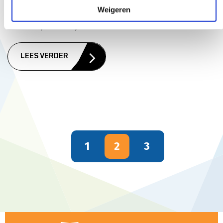
administratiesysteem. Het rooster, cijfers en
Weigeren
afwezigheid zijn terug te vinden in Magister. Ook het
huiswerk, studiewijzers en aanvullend lesmateriaal...
LEES VERDER
1
2
3