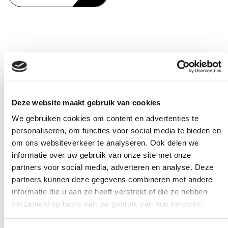
SCHRIJVER IN DE KLAS & VULKAAN
KNUTSELEN
Schrijver in de klas & vulkaan knutselen Klassen A1a,
Deze website maakt gebruik van cookies
G1a VErzamelpunt Lokaal volgt in Magister Activiteit Op
We gebruiken cookies om content en advertenties te
vrijdag 13 oktober a.s. hebben de leerlingen geen les
personaliseren, om functies voor social media te bieden en
volgens hun...
om ons websiteverkeer te analyseren. Ook delen we
informatie over uw gebruik van onze site met onze
partners voor social media, adverteren en analyse. Deze
LEES VERDER
partners kunnen deze gegevens combineren met andere
informatie die u aan ze heeft verstrekt of die ze hebben
verzameld op basis van uw gebruik van hun services.