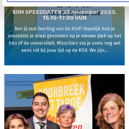
KOM SPEEDDATEN 23 november 2023,
15.15-17.00 UUR
Ben jij oud-leerling van de KSH? Hopelijk heb je
inmiddels je draai gevonden op je nieuwe plek op het
hbo of de universiteit. Misschien sta je soms nog wel
eens stil bij jouw tijd op de KSH. We zijn...