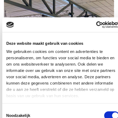
Deze website maakt gebruik van cookies
We gebruiken cookies om content en advertenties te
personaliseren, om functies voor social media te bieden en
om ons websiteverkeer te analyseren. Ook delen we
informatie over uw gebruik van onze site met onze partners
voor social media, adverteren en analyse. Deze partners
kunnen deze gegevens combineren met andere informatie
die u aan ze heeft verstrekt of die ze hebben verzameld op
basis van uw gebruik van hun services.
Tieners zijn werk in uitvoering
"Dinsdag 10 oktober markeerde een bruisende start
Toestemmingsselectie
Noodzakelijk
van ons schooljaar met de allereerste thema-avond: