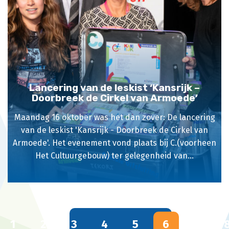
Lancering van de leskist ‘Kansrijk –
Doorbreek de Cirkel van Armoede’
Maandag 16 oktober was het dan zover: De lancering
van de leskist 'Kansrijk - Doorbreek de Cirkel van
Armoede'. Het evenement vond plaats bij C.(voorheen
Het Cultuurgebouw) ter gelegenheid van...
1
2
3
4
5
6
7